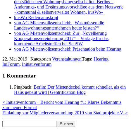
den städtischen Wohnungsbaugesellschaften Berlins –
Änderungs- und Ergänzungsvorschläge aus dem Netzwerk
»kommunal & selbstverwaltet Wohnen, kusWo«
kusWo Redemanuskript
von AG Mietenvolksentscheid: „Was müssen die
Landeswohnungsunternehmen heute leisten?“
von AG Mietenvolksentscheid: Zur „Novellierung
Kooperationsvereinbarung 2017“ – Vorlage für das
kommende Arbeitstreffen bei SenSW
von AG Mietenvolksentscheid: Präsentation beim Hearing
22. Mai 2019
|
Kategorien
Veranstaltungen
Tags:
Hearing
,
IniForum
,
Initiativenforum
1 Kommentar
Pingback:
Berlin: Der Mietendeckel kommt schneller, als ein
Haus gebaut wird | Gentrification Blog
< Initiativenforum – Bericht vom Hearing #1: Klares Bekenntnis
zum neuen Format
Einladung zur Mitgliederversammlung 2019 von Stadtprojekt e.V. >
Suchen
nach: